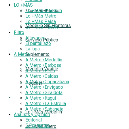
LO +MÁS
Lo +Más Medellín
Medio Ambiente
Lo +Más Metro
Lo +Más Paisa
Medellín Sin Fronteras
Lo +Más Pueblo
Filtro
Altavoces
Servicio Público
El pantallazo
La lupa
A Metro
Suplemento
A Metro /Medellín
A Metro /Barbosa
Medellín Visible
A Metro /Bello
A Metro /Caldas
A Metro /Copacabana
Podcast
A Metro /Envigado
A Metro /Giraldota
LO +MÁS
A Metro /Itagüí
A Metro /La Estrella
A Metro /Sabaneta
Lo +Más Medellín
Análisis y Opinión
Editorial
5 Preguntas
Lo +Más Metro