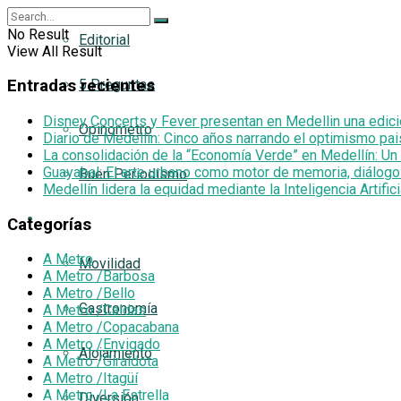
No Result
Editorial
View All Result
5 Preguntas
Entradas recientes
Disney Concerts y Fever presentan en Medellin una edic
Opinometro
Diario de Medellín: Cinco años narrando el optimismo pai
La consolidación de la “Economía Verde” en Medellín: U
Guayabal: El arte urbano como motor de memoria, diálogo
Buen Periodismo
Medellín lidera la equidad mediante la Inteligencia Artific
Turismetro
Categorías
A Metro
Movilidad
A Metro /Barbosa
A Metro /Bello
Gastronomía
A Metro /Caldas
A Metro /Copacabana
A Metro /Envigado
Alojamiento
A Metro /Giraldota
A Metro /Itagüí
A Metro /La Estrella
Diversión