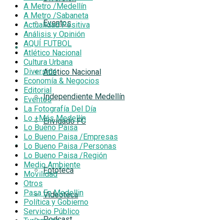
A Metro /Medellín
A Metro /Sabaneta
Eventos
Actualidad Positiva
Análisis y Opinión
AQUÍ FUTBOL
AQUÍ FUTBOL
Atlético Nacional
Cultura Urbana
Diversión
Atlético Nacional
Economía & Negocios
Editorial
Independiente Medellín
Eventos
La Fotografía Del Día
Lo +Más Medellín
Envigado FC
Lo Bueno Paisa
Lo Bueno Paisa /Empresas
Multimedia
Lo Bueno Paisa /Personas
Lo Bueno Paisa /Región
Medio Ambiente
Fototeca
Movilidad
Otros
Pasa En Medellin
Videoteca
Política y Gobierno
Servicio Público
Podcast