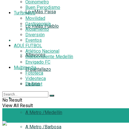
Opinometro
Buen Periodismo
Lo +Más Paisa
Turismetro
Movilidad
Gastronomía
Lo +Más Pueblo
Alojamiento
Diversión
Eventos
Filtro
AQUÍ FUTBOL
Atlético Nacional
Altavoces
Independiente Medellín
Envigado FC
Multimedia
El pantallazo
Fototeca
Videoteca
La lupa
Podcast
A Metro
No Result
View All Result
A Metro /Medellín
A Metro /Barbosa