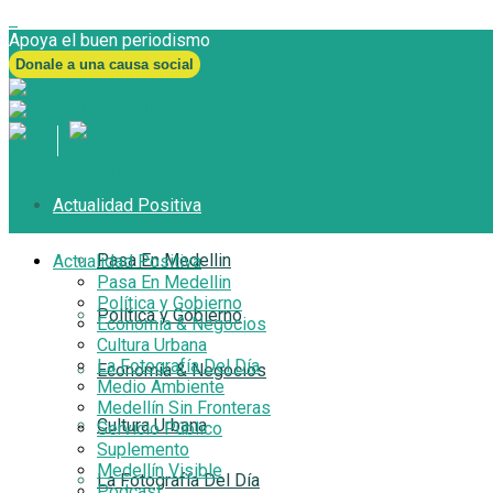
Apoya el buen periodismo
Donale a una causa social
Actualidad Positiva
Pasa En Medellin
Actualidad Positiva
Pasa En Medellin
Política y Gobierno
Política y Gobierno
Economía & Negocios
Cultura Urbana
La Fotografía Del Día
Economía & Negocios
Medio Ambiente
Medellín Sin Fronteras
Cultura Urbana
Servicio Público
Suplemento
Medellín Visible
La Fotografía Del Día
Podcast