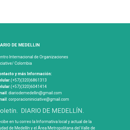
IARIO DE MEDELLIN
ntro Internacional de Organizaciones
iciative/ Colombia
ontacto y más Información:
lular
.(+57)(320)6861313
lular
.(+57)(320)6041414
mail
: diariodemedellin@gmail.com
mail
: corporacioniniciative@gmail.com
oletín. DIARIO DE MEDELLÍN.
cibe en tu correo la Informativa local y actual de la
udad de Medellín y el Área Metropolitana del Valle de