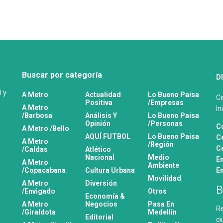
Buscar por categoría
D
l y
A Metro
Actualidad
Lo Bueno Paisa
Ce
Positiva
/Empresas
A Metro
In
/Barbosa
Análisis Y
Lo Bueno Paisa
Opinión
/Personas
C
A Metro /Bello
AQUÍ FUTBOL
Lo Bueno Paisa
Ce
A Metro
/Región
Ce
/Caldas
Atlético
Nacional
Medio
E
A Metro
Ambiente
/Copacabana
Cultura Urbana
E
Movilidad
A Metro
Diversión
B
/Envigado
Otros
Economía &
A Metro
Negocios
Pasa En
Re
/Giraldota
Medellin
Editorial
ci