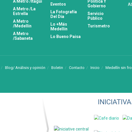
A Metro /Itagüí
Política Y
Eventos
Ab
Gobierno
A Metro /La
La Fotografía
Estrella
Servicio
Del Día
Público
A Metro
Lo +Más
/Medellín
Turismetro
Medellín
A Metro
Lo Bueno Paisa
/Sabaneta
Blog/ Análisis y opinión
Boletin
Contacto
Inicio
Medellín sin fr
INICIATI