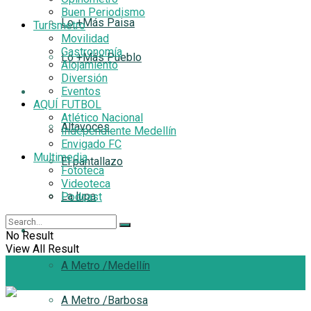
Buen Periodismo
Lo +Más Paisa
Turismetro
Movilidad
Gastronomía
Lo +Más Pueblo
Alojamiento
Diversión
Eventos
Filtro
AQUÍ FUTBOL
Atlético Nacional
Altavoces
Independiente Medellín
Envigado FC
Multimedia
El pantallazo
Fototeca
Videoteca
La lupa
Podcast
A Metro
No Result
View All Result
A Metro /Medellín
A Metro /Barbosa