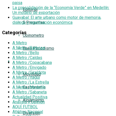
paisa
La consolidación de la “Economía Verde” en Medellín:
Editorial
Un modelo de exportación
Guayabal: El arte urbano como motor de memoria,
5 Preguntas
diálogo y reactivación económica
Categorías
Opinometro
A Metro
A Metro /Barbosa
Buen Periodismo
A Metro /Bello
A Metro /Caldas
Turismetro
A Metro /Copacabana
A Metro /Envigado
A Metro /Giraldota
Movilidad
A Metro /Itagüí
A Metro /La Estrella
A Metro /Medellín
Gastronomía
A Metro /Sabaneta
Actualidad Positiva
Alojamiento
Análisis y Opinión
AQUÍ FUTBOL
Atlético Nacional
Diversión