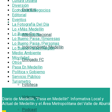
Cultura Urbana
Diversión
Eventos
Economía & Negocios
Editorial
Eventos
AQUÍ FUTBOL
La Fotografía Del Día
Lo +Más Medellín
Lo Bueno Paisa
Atlético Nacional
Lo Bueno Paisa /Empresas
Lo Bueno Paisa /Personas
Independiente Medellín
Lo Bueno Paisa /Región
Medio Ambiente
Movilidad
Envigado FC
Otros
Pasa En Medellin
Política y Gobierno
Multimedia
Servicio Público
Turismetro
Fototeca
Videoteca
Diario de Medellín, “Pasa en Medellín”: Informativa Local y
Actual de Medellín y el Área Metropolitana del Valle de Aburrá
Podcast