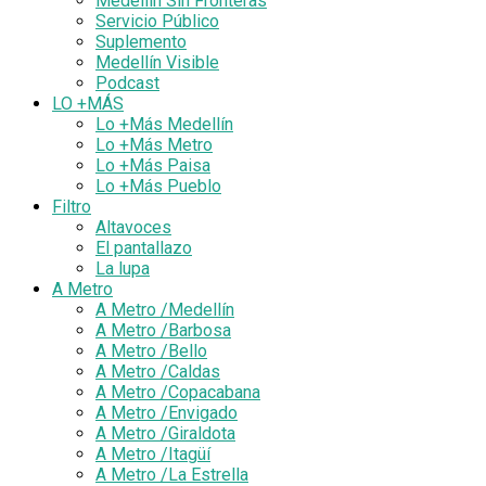
Medellín Sin Fronteras
Servicio Público
Suplemento
Medellín Visible
Podcast
LO +MÁS
Lo +Más Medellín
Lo +Más Metro
Lo +Más Paisa
Lo +Más Pueblo
Filtro
Altavoces
El pantallazo
La lupa
A Metro
A Metro /Medellín
A Metro /Barbosa
A Metro /Bello
A Metro /Caldas
A Metro /Copacabana
A Metro /Envigado
A Metro /Giraldota
A Metro /Itagüí
A Metro /La Estrella