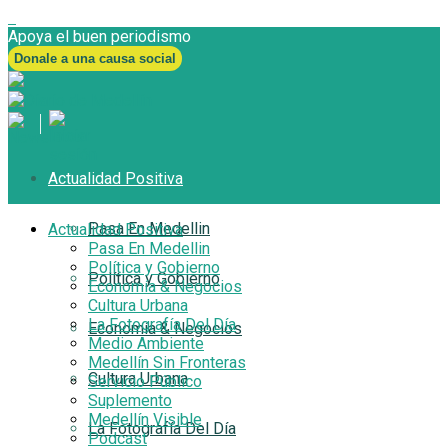
Apoya el buen periodismo
Donale a una causa social
Actualidad Positiva
Pasa En Medellin
Actualidad Positiva
Pasa En Medellin
Política y Gobierno
Política y Gobierno
Economía & Negocios
Cultura Urbana
La Fotografía Del Día
Economía & Negocios
Medio Ambiente
Medellín Sin Fronteras
Cultura Urbana
Servicio Público
Suplemento
Medellín Visible
La Fotografía Del Día
Podcast