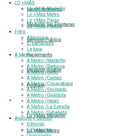
LO +MÁS
Lo +Más Medellín
Medio Ambiente
Lo +Más Metro
Lo +Más Paisa
Medellín Sin Fronteras
Lo +Más Pueblo
Filtro
Altavoces
Servicio Público
El pantallazo
La lupa
A Metro
Suplemento
A Metro /Medellín
A Metro /Barbosa
Medellín Visible
A Metro /Bello
A Metro /Caldas
A Metro /Copacabana
Podcast
A Metro /Envigado
A Metro /Giraldota
LO +MÁS
A Metro /Itagüí
A Metro /La Estrella
A Metro /Sabaneta
Lo +Más Medellín
Análisis y Opinión
Editorial
5 Preguntas
Lo +Más Metro
Opinometro