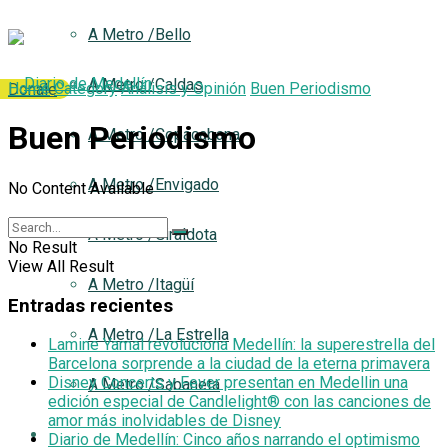
A Metro /Bello
A Metro /Caldas
Home
Category
Análisis y Opinión
Buen Periodismo
Donale
Buen Periodismo
A Metro /Copacabana
A Metro /Envigado
No Content Available
A Metro /Giraldota
No Result
View All Result
A Metro /Itagüí
Entradas recientes
A Metro /La Estrella
Lamine Yamal revoluciona Medellín: la superestrella del
Barcelona sorprende a la ciudad de la eterna primavera
Disney Concerts y Fever presentan en Medellin una
A Metro /Sabaneta
edición especial de Candlelight® con las canciones de
amor más inolvidables de Disney
Análisis y Opinión
Diario de Medellín: Cinco años narrando el optimismo