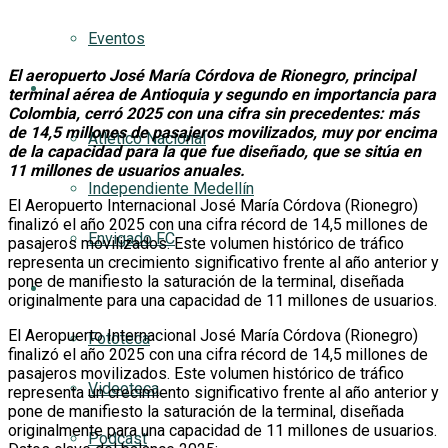
Eventos
El aeropuerto José María Córdova de Rionegro, principal
AQUÍ FUTBOL
terminal aérea de Antioquia y segundo en importancia para
Colombia, cerró 2025 con una cifra sin precedentes: más
de 14,5 millones de pasajeros movilizados, muy por encima
Atlético Nacional
de la capacidad para la que fue diseñado, que se sitúa en
11 millones de usuarios anuales.
Independiente Medellín
El Aeropuerto Internacional José María Córdova (Rionegro)
finalizó el año 2025 con una cifra récord de 14,5 millones de
Envigado FC
pasajeros movilizados. Este volumen histórico de tráfico
representa un crecimiento significativo frente al año anterior y
pone de manifiesto la saturación de la terminal, diseñada
Multimedia
originalmente para una capacidad de 11 millones de usuarios.
El Aeropuerto Internacional José María Córdova (Rionegro)
Fototeca
finalizó el año 2025 con una cifra récord de 14,5 millones de
pasajeros movilizados. Este volumen histórico de tráfico
Videoteca
representa un crecimiento significativo frente al año anterior y
pone de manifiesto la saturación de la terminal, diseñada
originalmente para una capacidad de 11 millones de usuarios.
Podcast