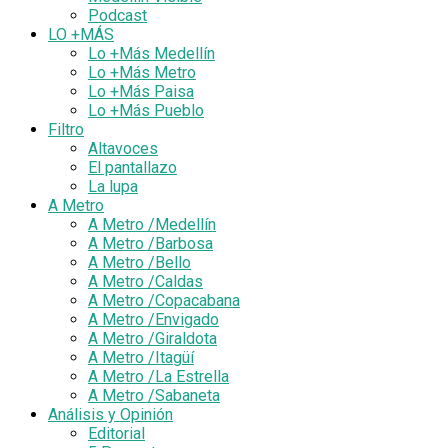
Podcast
LO +MÁS
Lo +Más Medellín
Lo +Más Metro
Lo +Más Paisa
Lo +Más Pueblo
Filtro
Altavoces
El pantallazo
La lupa
A Metro
A Metro /Medellín
A Metro /Barbosa
A Metro /Bello
A Metro /Caldas
A Metro /Copacabana
A Metro /Envigado
A Metro /Giraldota
A Metro /Itagüí
A Metro /La Estrella
A Metro /Sabaneta
Análisis y Opinión
Editorial