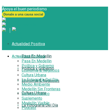
Apoya el buen periodismo
Donale a una causa social
Actualidad Positiva
Pasa En Medellin
Actualidad Positiva
Pasa En Medellin
Política y Gobierno
Política y Gobierno
Economía & Negocios
Cultura Urbana
La Fotografía Del Día
Economía & Negocios
Medio Ambiente
Medellín Sin Fronteras
Cultura Urbana
Servicio Público
Suplemento
Medellín Visible
La Fotografía Del Día
Podcast