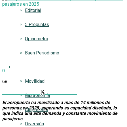
Editorial
5 Preguntas
Opinometro
Buen Periodismo
Turismetro
0
SHARES
Movilidad
68
VIEWS
Share on Facebook
Share on Twitter
Gastronomía
El aeropuerto ha movilizado a más de 14 millones de
personas en 2025, superando su capacidad diseñada, lo
Alojamiento
que indica una alta demanda y constante movimiento de
pasajeros
.
Diversión