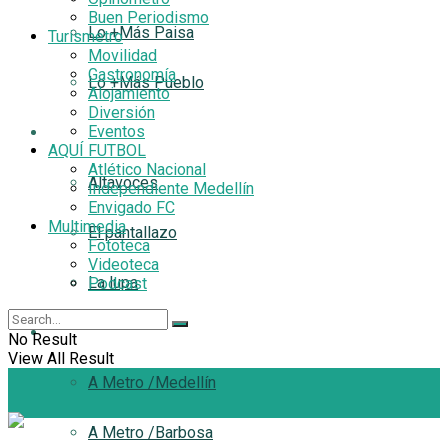
Buen Periodismo
Lo +Más Paisa
Turismetro
Movilidad
Gastronomía
Lo +Más Pueblo
Alojamiento
Diversión
Eventos
Filtro
AQUÍ FUTBOL
Atlético Nacional
Altavoces
Independiente Medellín
Envigado FC
Multimedia
El pantallazo
Fototeca
Videoteca
La lupa
Podcast
A Metro
No Result
View All Result
A Metro /Medellín
A Metro /Barbosa