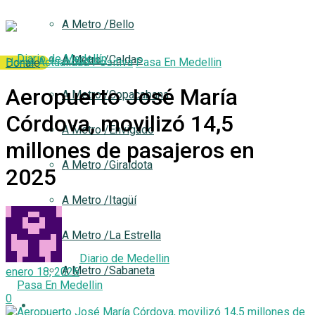
A Metro /Bello
A Metro /Caldas
Home
Actualidad Positiva
Pasa En Medellin
Donale
Aeropuerto José María
A Metro /Copacabana
Córdova, movilizó 14,5
A Metro /Envigado
millones de pasajeros en
A Metro /Giraldota
2025
A Metro /Itagüí
A Metro /La Estrella
by
Diario de Medellin
A Metro /Sabaneta
enero 18, 2026
in
Pasa En Medellin
0
Análisis y Opinión