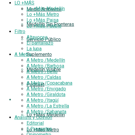
LO +MÁS
Lo +Más Medellín
Medio Ambiente
Lo +Más Metro
Lo +Más Paisa
Medellín Sin Fronteras
Lo +Más Pueblo
Filtro
Altavoces
Servicio Público
El pantallazo
La lupa
A Metro
Suplemento
A Metro /Medellín
A Metro /Barbosa
Medellín Visible
A Metro /Bello
A Metro /Caldas
A Metro /Copacabana
Podcast
A Metro /Envigado
A Metro /Giraldota
LO +MÁS
A Metro /Itagüí
A Metro /La Estrella
A Metro /Sabaneta
Lo +Más Medellín
Análisis y Opinión
Editorial
5 Preguntas
Lo +Más Metro
Opinometro