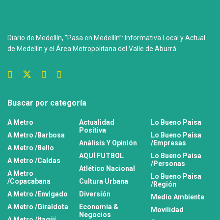
Diario de Medellín, “Pasa en Medellín”: Informativa Local y Actual
de Medellín y el Área Metropolitana del Valle de Aburrá
Buscar por categoría
A Metro
Actualidad
Lo Bueno Paisa
Positiva
A Metro /Barbosa
Lo Bueno Paisa
Análisis Y Opinión
/Empresas
A Metro /Bello
AQUÍ FUTBOL
Lo Bueno Paisa
A Metro /Caldas
/Personas
Atlético Nacional
A Metro
Lo Bueno Paisa
/Copacabana
Cultura Urbana
/Región
A Metro /Envigado
Diversión
Medio Ambiente
A Metro /Giraldota
Economía &
Movilidad
Negocios
A Metro /Itagüí