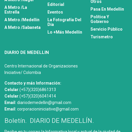
Otros
Editorial
A Metro /La
Pasa En Medellin
Estrella
Eventos
Política Y
A Metro /Medellín
La Fotografía Del
Gobierno
Día
A Metro /Sabaneta
Servicio Público
Lo +Más Medellín
Turismetro
DIARIO DE MEDELLIN
Centro Internacional de Organizaciones
Iniciative/ Colombia
Contacto y más Información:
Celular
.(+57)(320)6861313
Celular
.(+57)(320)6041414
Email
: diariodemedellin@gmail.com
Email
: corporacioniniciative@gmail.com
Boletín. DIARIO DE MEDELLÍN.
Recibe en tu correo la Informativa local y actual de la ciudad de