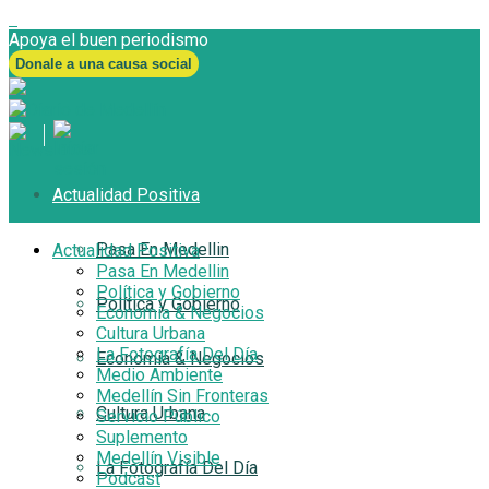
Apoya el buen periodismo
Donale a una causa social
Actualidad Positiva
Pasa En Medellin
Actualidad Positiva
Pasa En Medellin
Política y Gobierno
Política y Gobierno
Economía & Negocios
Cultura Urbana
La Fotografía Del Día
Economía & Negocios
Medio Ambiente
Medellín Sin Fronteras
Cultura Urbana
Servicio Público
Suplemento
Medellín Visible
La Fotografía Del Día
Podcast