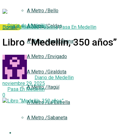
A Metro /Bello
A Metro /Caldas
Home
Actualidad Positiva
Pasa En Medellin
Donale
Libro “Medellín, 350 años”
A Metro /Copacabana
A Metro /Envigado
A Metro /Giraldota
by
Diario de Medellin
noviembre 29, 2025
A Metro /Itagüí
in
Pasa En Medellin
0
A Metro /La Estrella
A Metro /Sabaneta
Análisis y Opinión