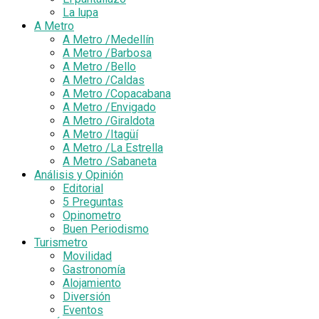
La lupa
A Metro
A Metro /Medellín
A Metro /Barbosa
A Metro /Bello
A Metro /Caldas
A Metro /Copacabana
A Metro /Envigado
A Metro /Giraldota
A Metro /Itagüí
A Metro /La Estrella
A Metro /Sabaneta
Análisis y Opinión
Editorial
5 Preguntas
Opinometro
Buen Periodismo
Turismetro
Movilidad
Gastronomía
Alojamiento
Diversión
Eventos