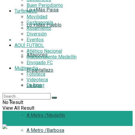
Buen Periodismo
Lo +Más Paisa
Turismetro
Movilidad
Gastronomía
Lo +Más Pueblo
Alojamiento
Diversión
Eventos
Filtro
AQUÍ FUTBOL
Atlético Nacional
Altavoces
Independiente Medellín
Envigado FC
Multimedia
El pantallazo
Fototeca
Videoteca
La lupa
Podcast
A Metro
No Result
View All Result
A Metro /Medellín
A Metro /Barbosa