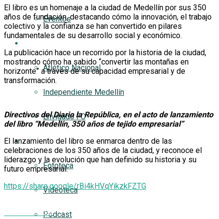
El libro es un homenaje a la ciudad de Medellín por sus 350
años de fundación, destacando cómo la innovación, el trabajo
Eventos
colectivo y la confianza se han convertido en pilares
fundamentales de su desarrollo social y económico.
AQUÍ FUTBOL
La publicación hace un recorrido por la historia de la ciudad,
mostrando cómo ha sabido “convertir las montañas en
Atlético Nacional
horizonte” a través de su capacidad empresarial y de
transformación.
Independiente Medellín
Directivos del Diario la República, en el acto de lanzamiento
Envigado FC
del libro “Medellín, 350 años de tejido empresarial”
El lanzamiento del libro se enmarca dentro de las
Multimedia
celebraciones de los 350 años de la ciudad, y reconoce el
liderazgo y la evolución que han definido su historia y su
Fototeca
futuro empresarial.
https://share.google/rBi4kHVqYikzkFZTG
Videoteca
Previous Post
Podcast