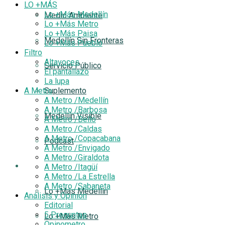
LO +MÁS
Lo +Más Medellín
Medio Ambiente
Lo +Más Metro
Lo +Más Paisa
Medellín Sin Fronteras
Lo +Más Pueblo
Filtro
Altavoces
Servicio Público
El pantallazo
La lupa
A Metro
Suplemento
A Metro /Medellín
A Metro /Barbosa
Medellín Visible
A Metro /Bello
A Metro /Caldas
A Metro /Copacabana
Podcast
A Metro /Envigado
A Metro /Giraldota
LO +MÁS
A Metro /Itagüí
A Metro /La Estrella
A Metro /Sabaneta
Lo +Más Medellín
Análisis y Opinión
Editorial
5 Preguntas
Lo +Más Metro
Opinometro