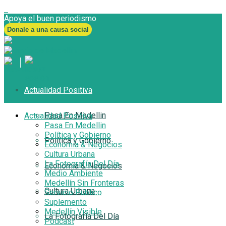
Apoya el buen periodismo
Donale a una causa social
Actualidad Positiva
Pasa En Medellin
Actualidad Positiva
Pasa En Medellin
Política y Gobierno
Política y Gobierno
Economía & Negocios
Cultura Urbana
La Fotografía Del Día
Economía & Negocios
Medio Ambiente
Medellín Sin Fronteras
Cultura Urbana
Servicio Público
Suplemento
Medellín Visible
La Fotografía Del Día
Podcast