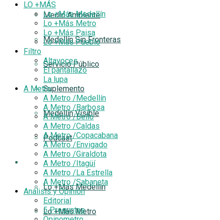
LO +MÁS
Lo +Más Medellín
Medio Ambiente
Lo +Más Metro
Lo +Más Paisa
Medellín Sin Fronteras
Lo +Más Pueblo
Filtro
Altavoces
Servicio Público
El pantallazo
La lupa
A Metro
Suplemento
A Metro /Medellín
A Metro /Barbosa
Medellín Visible
A Metro /Bello
A Metro /Caldas
A Metro /Copacabana
Podcast
A Metro /Envigado
A Metro /Giraldota
LO +MÁS
A Metro /Itagüí
A Metro /La Estrella
A Metro /Sabaneta
Lo +Más Medellín
Análisis y Opinión
Editorial
5 Preguntas
Lo +Más Metro
Opinometro