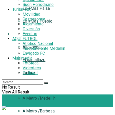
Buen Periodismo
Lo +Más Paisa
Turismetro
Movilidad
Gastronomía
Lo +Más Pueblo
Alojamiento
Diversión
Eventos
Filtro
AQUÍ FUTBOL
Atlético Nacional
Altavoces
Independiente Medellín
Envigado FC
Multimedia
El pantallazo
Fototeca
Videoteca
La lupa
Podcast
A Metro
No Result
View All Result
A Metro /Medellín
A Metro /Barbosa