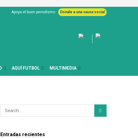
Apoya el buen periodismo
Donale a una causa social
O
AQUÍ FUTBOL
MULTIMEDIA
Entradas recientes