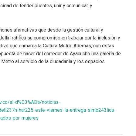
acidad de tender puentes, unir y comunicar, y
iones afirmativas que desde la gestión cultural y
llín ratifica su compromiso en trabajar por la inclusión y
sitivo que enmarca la Cultura Metro. Además, con estas
propuesta de hacer del corredor de Ayacucho una galería de
 Metro al servicio de la ciudadanía y los espacios
v.co/al-d%C3%ADa/noticias-
ell237n-har225-este-viernes-la-entrega-simb243lica-
tados-por-mujeres