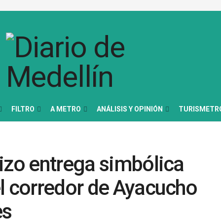
FILTRO
A METRO
ANÁLISIS Y OPINIÓN
TURISMETR
izo entrega simbólica
l corredor de Ayacucho
es