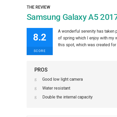
THE REVIEW
Samsung Galaxy A5 201
A wonderful serenity has taken 
8.2
of spring which I enjoy with my w
this spot, which was created for 
SCORE
PROS
Good low light camera
Water resistant
Double the internal capacity