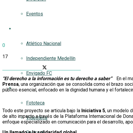
Eventos
AQUÍ FUTBOL
Atlético Nacional
0
SHARES
17
Independiente Medellín
VIEWS
Share on Facebook
Share on Twitter
Envigado FC
“El derecho a la información es tu derecho a saber”
En el m
Prensa
, una organización que se consolida como el brazo soc
Multimedia
público esencial, enfocado en la dignidad humana y el fortalecim
Fototeca
Todo este proyecto se articula bajo la
Iniciativa 5
, un modelo d
de alto impacto a través de la Plataforma Internacional de Do
Videoteca
enfoque especializado en comunicación para el desarrollo, apo
Un llamado a la solidaridad global
Podcast