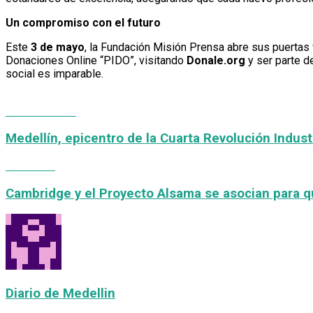
Un compromiso con el futuro
Este
3 de mayo
, la Fundación Misión Prensa abre sus puertas v
Donaciones Online “PIDO”, visitando
Donale.org
y ser parte d
social es imparable.
Previous Post
Medellín, epicentro de la Cuarta Revolución Industr
Next Post
Cambridge y el Proyecto Alsama se asocian para q
Diario de Medellin