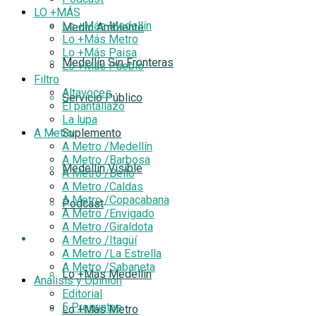
LO +MÁS
Lo +Más Medellín
Medio Ambiente
Lo +Más Metro
Lo +Más Paisa
Medellín Sin Fronteras
Lo +Más Pueblo
Filtro
Altavoces
Servicio Público
El pantallazo
La lupa
A Metro
Suplemento
A Metro /Medellín
A Metro /Barbosa
Medellín Visible
A Metro /Bello
A Metro /Caldas
A Metro /Copacabana
Podcast
A Metro /Envigado
A Metro /Giraldota
LO +MÁS
A Metro /Itagüí
A Metro /La Estrella
A Metro /Sabaneta
Lo +Más Medellín
Análisis y Opinión
Editorial
5 Preguntas
Lo +Más Metro