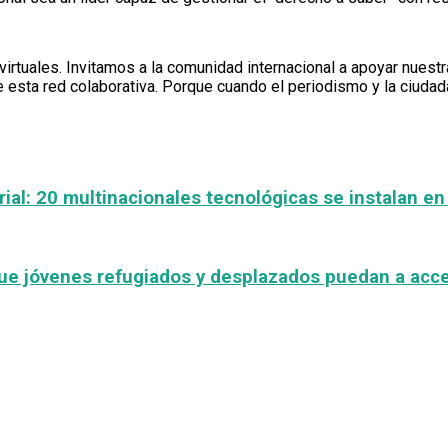
irtuales. Invitamos a la comunidad internacional a apoyar nuestra
e esta red colaborativa. Porque cuando el periodismo y la ciudad
ial: 20 multinacionales tecnológicas se instalan en 
ue jóvenes refugiados y desplazados puedan a acced