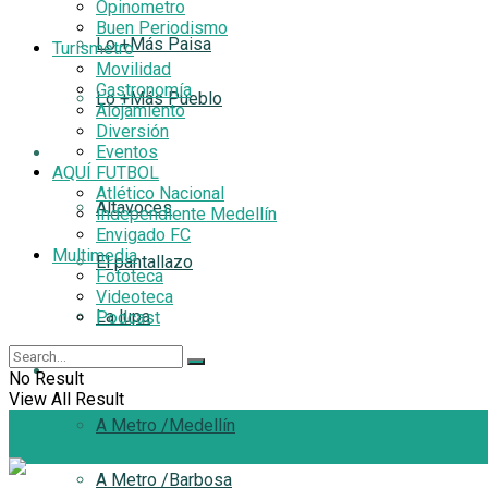
Opinometro
Buen Periodismo
Lo +Más Paisa
Turismetro
Movilidad
Gastronomía
Lo +Más Pueblo
Alojamiento
Diversión
Eventos
Filtro
AQUÍ FUTBOL
Atlético Nacional
Altavoces
Independiente Medellín
Envigado FC
Multimedia
El pantallazo
Fototeca
Videoteca
La lupa
Podcast
A Metro
No Result
View All Result
A Metro /Medellín
A Metro /Barbosa