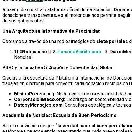
A través de nuestra plataforma oficial de recaudación,
Donale.
donaciones transparentes, es el motor que nos permite seguir
de sus gobernantes.
Una Arquitectura Informativa de Proximidad
Operamos a través de una red estratégica de
siete portales d
100Noticias.net
| 2.
PanamaVisible.com
| 3.
DiarioMed
Noticias).
PIDO y la Iniciativa 5: Acción y Conectividad Global
Gracias a la estructura de Plataforma Internacional de Donaci
trabajan en sincronía para convertir cada donación recibida en
D
MisionPrensa.org:
Nodo central de nuestra identidad so
CorporacionBieco.org:
Liderazgo en sostenibilidad y b
DatosyMensajes.com:
Consultora estratégica y técnica 
Academia de Noticias: Escuela de Buen Periodismo
Bajo la convicción de que
“la verdad hace al buen periodism
estándares de excelencia, asegurando que cada nuevo profesion