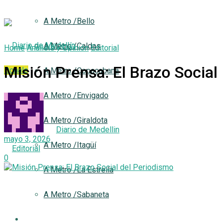
A Metro /Bello
A Metro /Caldas
Home
Análisis y Opinión
Editorial
Misión Prensa: El Brazo Social
Donale
A Metro /Copacabana
A Metro /Envigado
A Metro /Giraldota
by
Diario de Medellin
mayo 3, 2026
A Metro /Itagüí
in
Editorial
0
A Metro /La Estrella
A Metro /Sabaneta
Análisis y Opinión