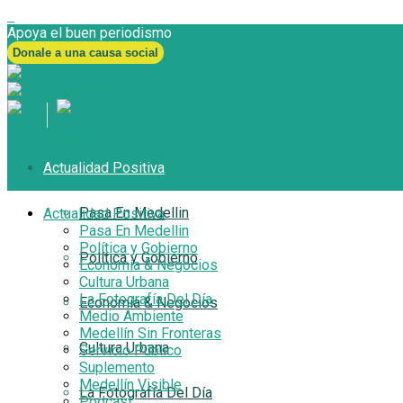
Apoya el buen periodismo
Donale a una causa social
Actualidad Positiva
Pasa En Medellin
Actualidad Positiva
Pasa En Medellin
Política y Gobierno
Política y Gobierno
Economía & Negocios
Cultura Urbana
La Fotografía Del Día
Economía & Negocios
Medio Ambiente
Medellín Sin Fronteras
Cultura Urbana
Servicio Público
Suplemento
Medellín Visible
La Fotografía Del Día
Podcast