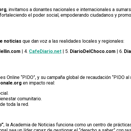
org
, invitamos a donantes nacionales e internacionales a sumar
 fortaleciendo el poder social, empoderando ciudadanos y prom
e noticias
que dan voz a las realidades locales y regionales:
ellin.com
| 4.
CafeDiario.net
| 5.
DiarioDelChoco.com
| 6.
Dia
ones Online “PIDO”, y su campaña global de recaudación “PIDO al
onale.org
en impacto real:
cial.
ienestar comunitario.
de toda la red.
o”
, la Academia de Noticias funciona como un centro de práctic
al sea un líder capaz de gestionar el “derecho a saber” con re