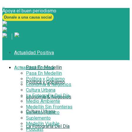
Apoya el buen periodismo
Donale a una causa social
Actualidad Positiva
Pasa En Medellin
Actualidad Positiva
Pasa En Medellin
Política y Gobierno
Política y Gobierno
Economía & Negocios
Cultura Urbana
La Fotografía Del Día
Economía & Negocios
Medio Ambiente
Medellín Sin Fronteras
Cultura Urbana
Servicio Público
Suplemento
Medellín Visible
La Fotografía Del Día
Podcast