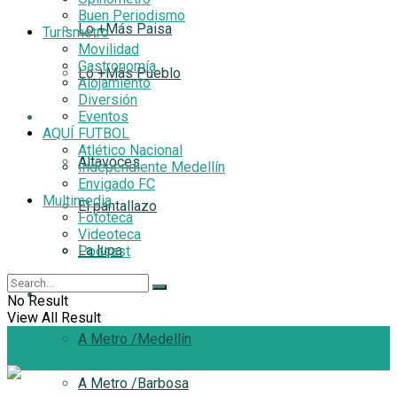
Buen Periodismo
Lo +Más Paisa
Turismetro
Movilidad
Gastronomía
Lo +Más Pueblo
Alojamiento
Diversión
Eventos
Filtro
AQUÍ FUTBOL
Atlético Nacional
Altavoces
Independiente Medellín
Envigado FC
Multimedia
El pantallazo
Fototeca
Videoteca
La lupa
Podcast
A Metro
No Result
View All Result
A Metro /Medellín
A Metro /Barbosa