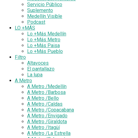
Servicio Público
Suplemento
Medellín Visible
Podcast
LO +MÁS
Lo +Más Medellín
Lo +Más Metro
Lo +Más Paisa
Lo +Más Pueblo
Filtro
Altavoces
El pantallazo
La lupa
A Metro
A Metro /Medellín
A Metro /Barbosa
A Metro /Bello
A Metro /Caldas
A Metro /Copacabana
A Metro /Envigado
A Metro /Giraldota
A Metro /Itagüí
A Metro /La Estrella