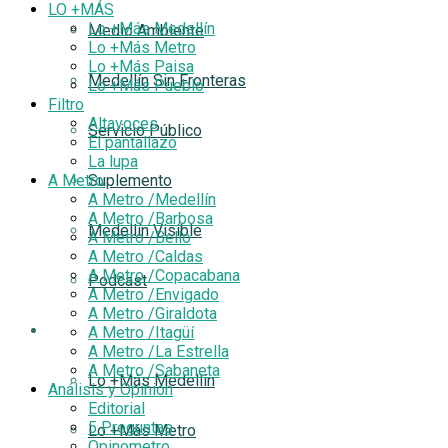
LO +MÁS
Lo +Más Medellín
Medio Ambiente
Lo +Más Metro
Lo +Más Paisa
Medellín Sin Fronteras
Lo +Más Pueblo
Filtro
Altavoces
Servicio Público
El pantallazo
La lupa
A Metro
Suplemento
A Metro /Medellín
A Metro /Barbosa
Medellín Visible
A Metro /Bello
A Metro /Caldas
A Metro /Copacabana
Podcast
A Metro /Envigado
A Metro /Giraldota
LO +MÁS
A Metro /Itagüí
A Metro /La Estrella
A Metro /Sabaneta
Lo +Más Medellín
Análisis y Opinión
Editorial
5 Preguntas
Lo +Más Metro
Opinometro