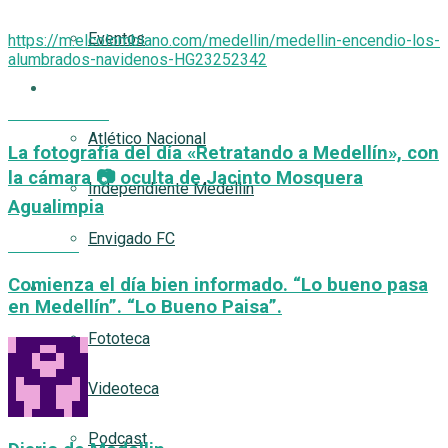
Eventos
https://m.elcolombiano.com/medellin/medellin-encendio-los-
alumbrados-navidenos-HG23252342
AQUÍ FUTBOL
Previous Post
Atlético Nacional
La fotografía del día «Retratando a Medellín», con
la cámara 📷 oculta de Jacinto Mosquera
Independiente Medellín
Agualimpia
Envigado FC
Next Post
Comienza el día bien informado. “Lo bueno pasa
Multimedia
en Medellín”. “Lo Bueno Paisa”.
Fototeca
Videoteca
Podcast