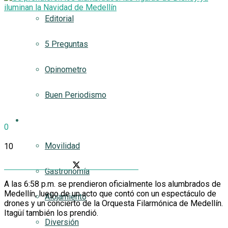
Editorial
5 Preguntas
Opinometro
Buen Periodismo
Turismetro
0
SHARES
Movilidad
10
VIEWS
Share on Facebook
Share on Twitter
Gastronomía
A las 6:58 p.m. se prendieron oficialmente los alumbrados de
Medellín, luego de un acto que contó con un espectáculo de
Alojamiento
drones y un concierto de la Orquesta Filarmónica de Medellín.
Itagüí también los prendió.
Diversión