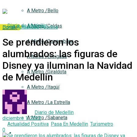
A Metro /Bello
A Metro /Caldas
Home
Actualidad Positiva
Donale
Se prendieron los
A Metro /Copacabana
alumbrados: las figuras de
A Metro /Envigado
Disney ya iluminan la Navidad
A Metro /Giraldota
de Medellín
A Metro /Itagüí
A Metro /La Estrella
by
Diario de Medellin
A Metro /Sabaneta
diciembre 1, 2023
in
Actualidad Positiva
,
Pasa En Medellin
,
Turismetro
0
Análisis y Opinión